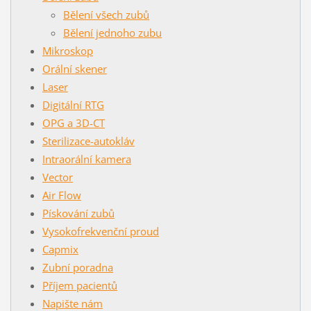
Bělení všech zubů
Bělení jednoho zubu
Mikroskop
Orální skener
Laser
Digitální RTG
OPG a 3D-CT
Sterilizace-autokláv
Intraorální kamera
Vector
Air Flow
Pískování zubů
Vysokofrekvenční proud
Capmix
Zubní poradna
Příjem pacientů
Napište nám