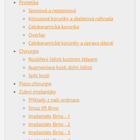
Protetika
Sponová a nesponová
Kónusové korunky a skeletová náhrada
Celokeramická korunka
Overlay
Celokeramické korunky a úprava dásně
Chirurgie
Rozšíření čelisti kostním štěpem
Augmentace kosti dolní čelisti
Split kosti
Piezo-chirurgie
Zubní implantáty
Příklady z naší ordinace
Sinus lift Brno
Implantáty Brno - 1
Implantáty Brno - 2
Implantáty Brno - 3