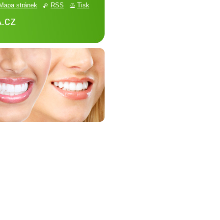
Mapa stránek
RSS
Tisk
.cz