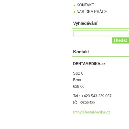
KONTAKT
NABÍDKA PRÁCE
Vyhledávání
Kontakt
DENTAMEDIKA.cz
Strž 6
Brno
639 00
Tel.: +420 543 239 067
IČ: 72038438
Info@Den
taMedika
.cz