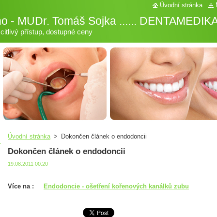
Úvodní stránka
no - MUDr. Tomáš Sojka ...... DENTAMEDIKA
citlivý přístup, dostupné ceny
Úvodní stránka
>
Dokončen článek o endodoncii
Dokončen článek o endodoncii
19.08.2011 00:20
Více na :
Endodoncie - ošetření kořenových kanálků zubu